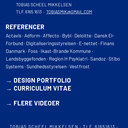
TOBIAS SCHEEL MIKKELSEN
TLF. 6165 1613 ·
TOBIASMIK@GMAIL.COM
REFERENCER
Actavis · Adform · Affecto · Bybi · Deloitte · Dansk El-
Forbund · Digitaliseringsstyrelsen · E-nettet · Finans
Danmark · Foss · Ikast-Brande Kommune ·
Landsbyggefonden · Region H Psykiatri · Sandoz · Stibo
Systems · Sundhedsstyrelsen · Vestfrost
→
DESIGN PORTFOLIO
→
CURRICULUM VITAE
→
FLERE VIDEOER
TOBIAS SCHEEL MIKKELSEN · TLF. 61651613 ·